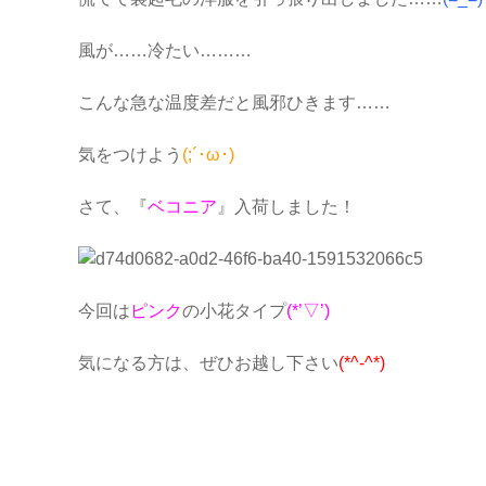
風が……冷たい………
こんな急な温度差だと風邪ひきます……
気をつけよう
(;´･ω･)
さて、『
ベコニア
』入荷しました！
今回は
ピンク
の小花タイプ
(*’▽’)
気になる方は、ぜひお越し下さい
(*^-^*)