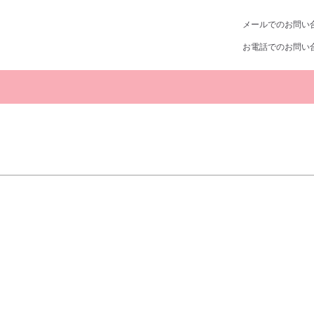
メールでのお問い
お電話でのお問い